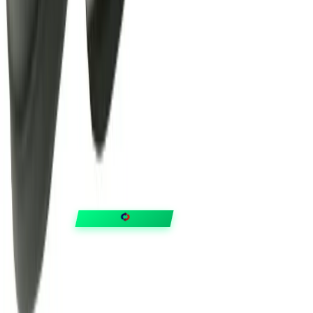
FIXAR
hubben
Guider & tips
OUTLET
Klubben
Vanliga frågor
Medlemserbjudanden
Få svar på allt
Trygga betalningar