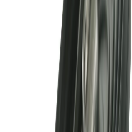
Kundservice
Hur kan vi hjälpa dig?
Vanliga frågor
Hitta snabba svar på vanliga frågor
Retur & Reklamation
Information om returer och byten
Köpvillkor
Läs våra allmänna villkor
Orderstatus
Följ din order via portalen
Svarstid
Inom 1-2 arbetsdagar