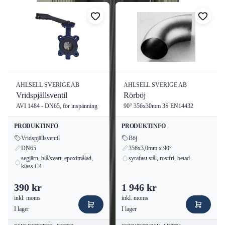
Vårt sortiment av anborrningsmanschetter erbjuder en lösning för
effektiv radon- och vattentätning i byggprojekt. Med fokus på
hållbarhet, prestanda och enkel installation gör denna produkt det
lätt att säkerställa byggnadens långsiktiga integritet.
AHLSELL SVERIGE AB
AHLSELL SVERIGE AB
Vridspjällsventil
Rörböj
AVI 1484 - DN65, för inspänning
90° 356x30mm 3S EN14432
PRODUKTINFO
PRODUKTINFO
Vridspjällsventil
Böj
DN65
356x3,0mm x 90°
segjärn, blå/svart, epoximålad,
syrafast stål, rostfri, betad
klass C4
390 kr
1 946 kr
inkl. moms
inkl. moms
I lager
I lager