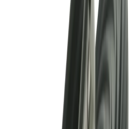
Grymma priser och fantastisk kvalitet!
”
för en månad sedan
N
Niklas
“
Handlade mitt lås på webben sent måndag kväll. Kunde boka in
hämtning dagen efter. Billigast på webben!
”
för 2 månader sedan
Se alla recensioner
Google Maps
Lämna en recension
Recensioner hämtas direkt från Google