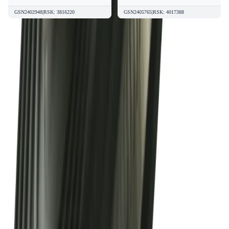
GSN2402948
|
RSK
:
3816220
GSN2405765
|
RSK
:
4017388
Kvalitetsprodukter till bra priser.