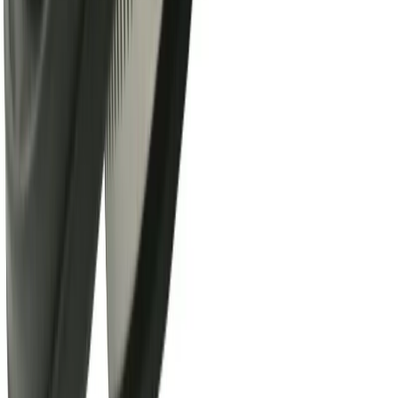
Information
Allmänna villkor
Integritetspolicy
Cookiepolicy
Bli proffs