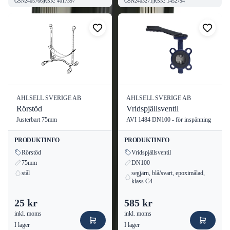
GSN2405766
|
RSK
:
4017397
GSN2403271
|
RSK
:
1452794
AHLSELL SVERIGE AB
AHLSELL SVERIGE AB
Rörstöd
Vridspjällsventil
Justerbart 75mm
AVI 1484 DN100 - för inspänning
PRODUKTINFO
PRODUKTINFO
Rörstöd
Vridspjällsventil
75mm
DN100
stål
segjärn, blå/svart, epoximålad,
klass C4
25 kr
585 kr
inkl. moms
inkl. moms
I lager
I lager