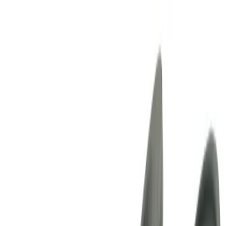
Lager i Sundbyberg
Sök
4.8