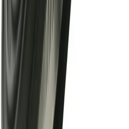
Handla
Alla kategorier
Alla varumärken
Nyinkommet
Fyndhörnan
Vår Butik
Kundservice
Vanliga frågor
Kontakta oss
Retur & Reklamation
Leveransinformation
Kunskapsdatabas