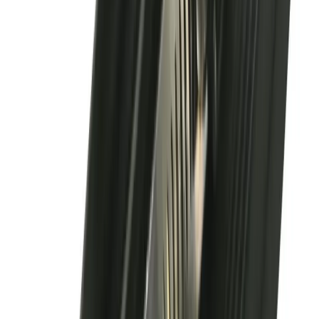
4.8
Google Reviews
Läs
Anborrningsmanschett från Ahlsell Sverige AB för radon- och
vattentätning. Tillverkad av EPDM med klämmor i rostfritt
syrafast stål, designad för ingjutning i betong med lång fläns.
Dela
14 dagars öppet köp
Produktinformation