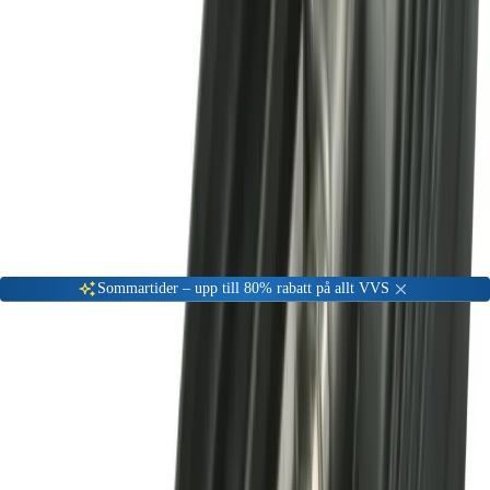
Gå till kundserviceportalen
Öppet vardagar 08:00 - 17:00
Meny
Nyinkommen
Fyndhörna
Privat
|
Företag
Sommartider – upp till 80% rabatt på allt VVS
Hem
VVS Material
Rördelar & Kopplingar
Ahlsell Anborrningsmanschett
-
51
%
Rördelar & Kopplingar