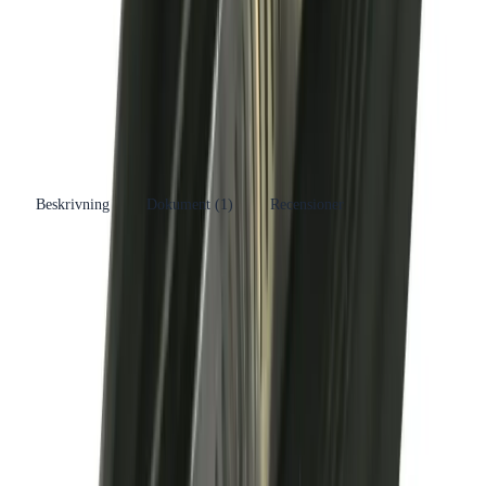
Varumärke
Ahlsell Sverige AB
Se fler produkter
Produkttyp
Anborrningsmanschett
Kategori
Rördelar &amp; Kopplingar
Se fler produkter
RSK-nummer
4054898
Beskrivning
Dokument (
1
)
Recensioner
Produkthöjdpunkter
Material: EPDM och syrafast stål
Lång fläns för tillförlitligt grepp
Standard: SS-EN 6811-1
Dimension: 200mm
Idealisk för självfall och hållbarhet