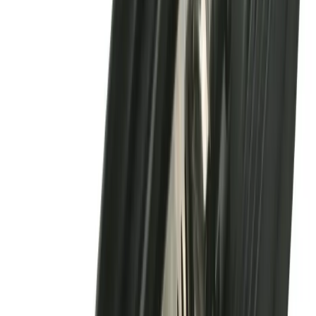
Ahlsell
Anborrningsmanschett
200mm EPDM Syrafast Stål -
RSK 4054898
Art.nr
:
GSN2400228
RSK
:
4054898
Kan skickas från
64
kr
Pick-up i butiken möjligt
606 kr
inkl. moms
Spara
51
%
Tidigare pris var
1 249 kr
Slut i lager
Levereras inom
1-4 arbetsdagar