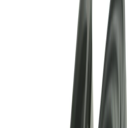
4.8
Google Reviews
P
Pawel G.
“
Har handlat flera saker vid olika tillfällen. Alltid lika nöjd.